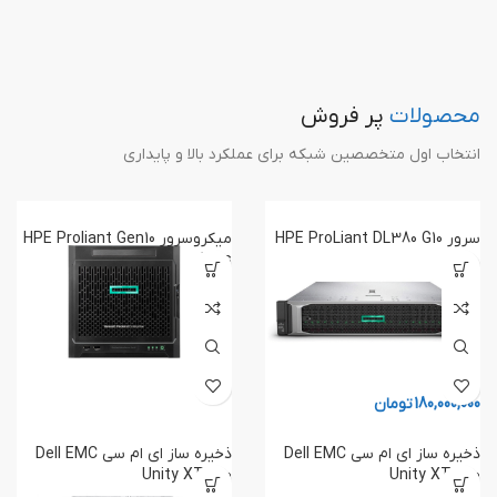
تضمین کیفیت
اصالت کالا
محصولات
پر فروش
تمامی محصولات ارائه‌شده در فروشگاه ما
دارای هولوگرام اصالت و گارانتی معتبر از
انتخاب اول متخصصین شبکه برای عملکرد بالا و پایداری
نمایندگی‌های رسمی هستند
سرور HPE ProLiant DL380 G10
میکروسرور HPE Proliant Gen10
Plus
180,000,000
تومان
ذخیره ساز ای ام سی Dell EMC
ذخیره ساز ای ام سی Dell EMC
Unity XT 680
Unity XT 880